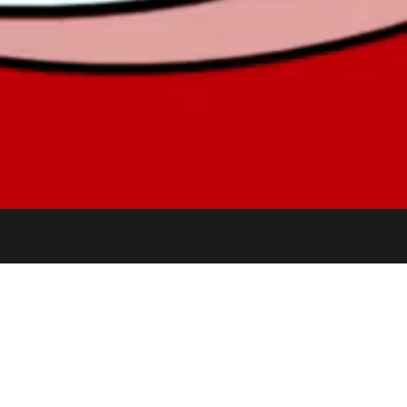
t
오뚜기
Product
cy
애드리치
2D