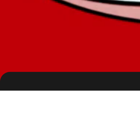
Clien
오뚜기 대구식 쇠
고기 육개장
Agen