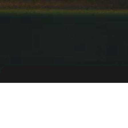
Clien
LG
ThinQ_Officer
Agen