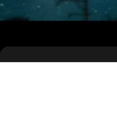
Clien
DISNEY+_추석
Rele