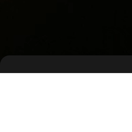
Clien
엔하이픈
_DarkMoon
Rele